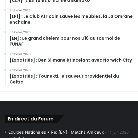
[CLA] : L’ES Tunis s’incline à Bamako
8 février 2026
[LP1] : Le Club Africain sauve les meubles, la JS Omrane
enchaîne
8 février 2026
[EN] : Le grand chelem pour nos U16 au tournoi de
l’UNAF
7 février 2026
[Expatriés] : Ben Slimane étincelant avec Norwich City
7 février 2026
[Expatriés] : Tounekti, le sauveur providentiel du
Celtic
En direct du Forum
Equipes Nationales • Re: [EN] : Matchs Amicaux
11 juin 2026