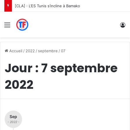
[CLA] : L’ES Tunis s’incline à Bamako
Menu
C
Accueil
/
2022
/
septembre
/
07
Jour :
7 septembre
2022
Sep
- 2022 -