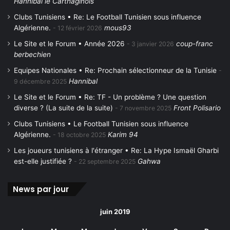
Hannibal le Carthaginois
Clubs Tunisiens • Re: Le Football Tunisien sous influence
Algérienne.
mous93
12 février 2026
Le Site et le Forum • Année 2026
coup-franc
3 janvier 2026
berbechien
Equipes Nationales • Re: Prochain sélectionneur de la Tunisie
Hannibal
9 décembre 2025
Le Site et le Forum • Re: TF - Un problème ? Une question
diverse ? (La suite de la suite)
Front Polisario
7 novembre 2025
Clubs Tunisiens • Le Football Tunisien sous influence
Algérienne.
Karim 94
18 octobre 2025
Les joueurs tunisiens à l'étranger • Re: La Hype Ismaël Gharbi
est-elle justifiée ?
Gahwa
22 septembre 2025
News par jour
juin 2019