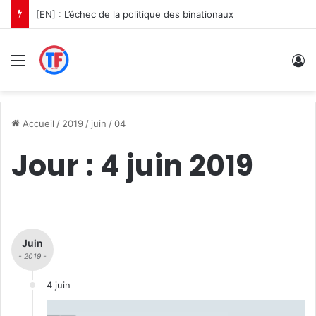
[EN] : L’échec de la politique des binationaux
Menu
C
Accueil
/
2019
/
juin
/
04
Jour :
4 juin 2019
Juin
- 2019 -
4 juin