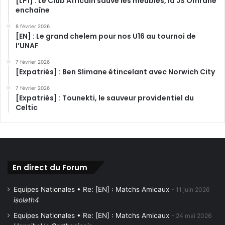
[LP1] : Le Club Africain sauve les meubles, la JS Omrane
enchaîne
8 février 2026
[EN] : Le grand chelem pour nos U16 au tournoi de
l’UNAF
7 février 2026
[Expatriés] : Ben Slimane étincelant avec Norwich City
7 février 2026
[Expatriés] : Tounekti, le sauveur providentiel du
Celtic
En direct du Forum
Equipes Nationales • Re: [EN] : Matchs Amicaux
11 juin 2026
isolath4
Equipes Nationales • Re: [EN] : Matchs Amicaux
24 mai 2026