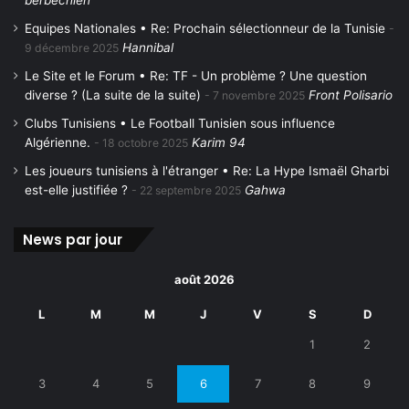
berbechien
Equipes Nationales • Re: Prochain sélectionneur de la Tunisie
Hannibal
9 décembre 2025
Le Site et le Forum • Re: TF - Un problème ? Une question
diverse ? (La suite de la suite)
Front Polisario
7 novembre 2025
Clubs Tunisiens • Le Football Tunisien sous influence
Algérienne.
Karim 94
18 octobre 2025
Les joueurs tunisiens à l'étranger • Re: La Hype Ismaël Gharbi
est-elle justifiée ?
Gahwa
22 septembre 2025
News par jour
août 2026
L
M
M
J
V
S
D
1
2
3
4
5
6
7
8
9