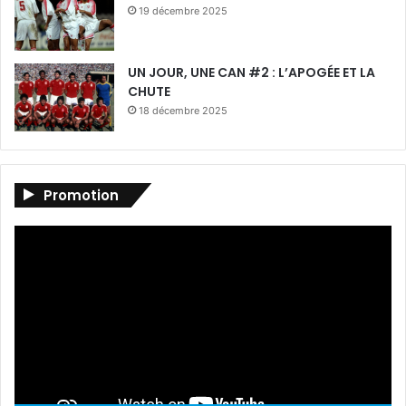
19 décembre 2025
UN JOUR, UNE CAN #2 : L’APOGÉE ET LA
CHUTE
18 décembre 2025
Promotion
Lecteur
vidéo