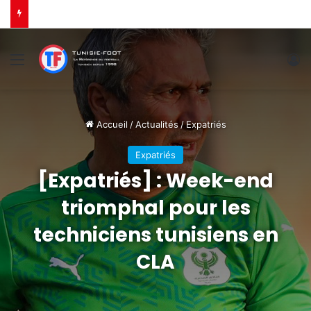
[CLA] : L’ES Tunis s’incline à Bamako
Menu
C
Accueil
/
Actualités
/
Expatriés
Expatriés
[Expatriés] : Week-end
triomphal pour les
techniciens tunisiens en
CLA