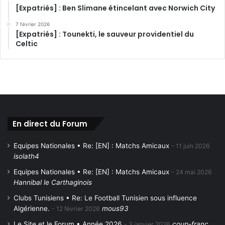
[Expatriés] : Ben Slimane étincelant avec Norwich City
7 février 2026
[Expatriés] : Tounekti, le sauveur providentiel du
Celtic
En direct du Forum
Equipes Nationales • Re: [EN] : Matchs Amicaux
11 juin 2026
isolath4
Equipes Nationales • Re: [EN] : Matchs Amicaux
24 mai 2026
Hannibal le Carthaginois
Clubs Tunisiens • Re: Le Football Tunisien sous influence
Algérienne.
mous93
12 février 2026
Le Site et le Forum • Année 2026
coup-franc
3 janvier 2026