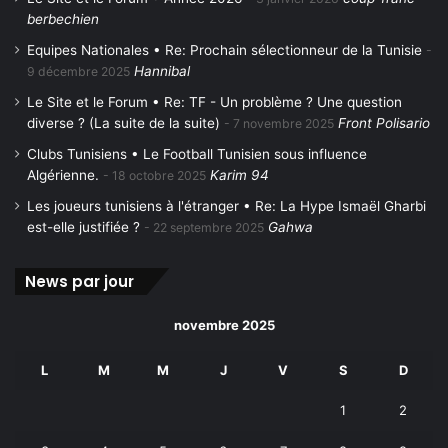
berbechien
Equipes Nationales • Re: Prochain sélectionneur de la Tunisie
Hannibal
9 décembre 2025
Le Site et le Forum • Re: TF - Un problème ? Une question
diverse ? (La suite de la suite)
Front Polisario
7 novembre 2025
Clubs Tunisiens • Le Football Tunisien sous influence
Algérienne.
Karim 94
18 octobre 2025
Les joueurs tunisiens à l'étranger • Re: La Hype Ismaël Gharbi
est-elle justifiée ?
Gahwa
22 septembre 2025
News par jour
novembre 2025
L
M
M
J
V
S
D
1
2