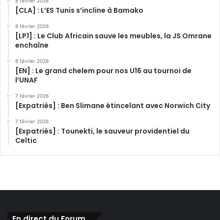
8 février 2026
[CLA] : L’ES Tunis s’incline à Bamako
8 février 2026
[LP1] : Le Club Africain sauve les meubles, la JS Omrane
enchaîne
8 février 2026
[EN] : Le grand chelem pour nos U16 au tournoi de
l’UNAF
7 février 2026
[Expatriés] : Ben Slimane étincelant avec Norwich City
7 février 2026
[Expatriés] : Tounekti, le sauveur providentiel du
Celtic
En direct du Forum