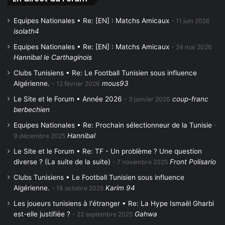
Equipes Nationales • Re: [EN] : Matchs Amicaux
11 juin 2026
isolath4
Equipes Nationales • Re: [EN] : Matchs Amicaux
24 mai 2026
Hannibal le Carthaginois
Clubs Tunisiens • Re: Le Football Tunisien sous influence
Algérienne.
mous93
12 février 2026
Le Site et le Forum • Année 2026
coup-franc
3 janvier 2026
berbechien
Equipes Nationales • Re: Prochain sélectionneur de la Tunisie
Hannibal
9 décembre 2025
Le Site et le Forum • Re: TF - Un problème ? Une question
diverse ? (La suite de la suite)
Front Polisario
7 novembre 2025
Clubs Tunisiens • Le Football Tunisien sous influence
Algérienne.
Karim 94
18 octobre 2025
Les joueurs tunisiens à l'étranger • Re: La Hype Ismaël Gharbi
est-elle justifiée ?
Gahwa
22 septembre 2025