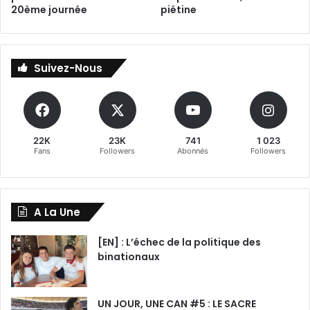
20ème journée
piétine
Suivez-Nous
22K
23K
741
1 023
Fans
Followers
Abonnés
Followers
A La Une
[EN] : L’échec de la politique des
binationaux
UN JOUR, UNE CAN #5 : LE SACRE