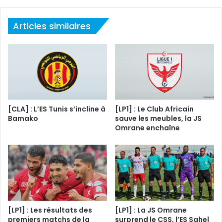
Articles similaires
[CLA] : L’ES Tunis s’incline à
[LP1] : Le Club Africain
Bamako
sauve les meubles, la JS
Omrane enchaîne
[LP1] : Les résultats des
[LP1] : La JS Omrane
premiers matchs de la
surprend le CSS, l’ES Sahel