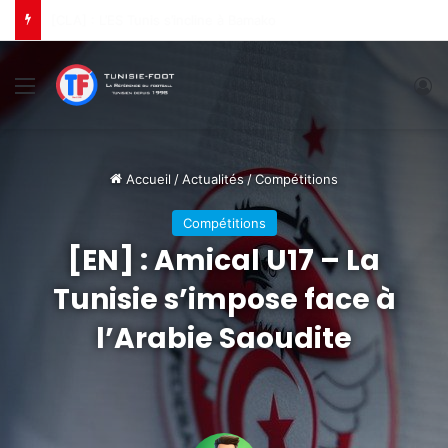
[CLA] : L’ES Tunis s’incline à Bamako
Menu
C
Accueil
/
Actualités
/
Compétitions
Compétitions
[EN] : Amical U17 – La
Tunisie s’impose face à
l’Arabie Saoudite