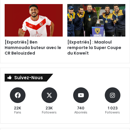
[Expatriés] Ben
[Expatriés] : Maaloul
Hammouda buteur avec le
remporte la Super Coupe
CR Belouizded
du Koweït
Suivez-Nous
22K
23K
740
1 023
Fans
Followers
Abonnés
Followers