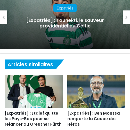
Expatriés
[Expatriés] : Le PSG s’apprête à lever
l’option d’achat pour Ayari
Articles similaires
[Expatriés] : Ltaief quitte
[Expatriés] : Ben Moussa
les Pays-Bas pour se
remporte la Coupe des
relancer au Greuther Fürth
Héros