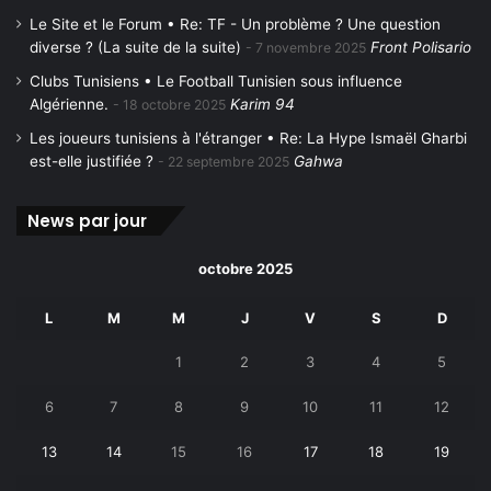
Le Site et le Forum • Re: TF - Un problème ? Une question
diverse ? (La suite de la suite)
Front Polisario
7 novembre 2025
Clubs Tunisiens • Le Football Tunisien sous influence
Algérienne.
Karim 94
18 octobre 2025
Les joueurs tunisiens à l'étranger • Re: La Hype Ismaël Gharbi
est-elle justifiée ?
Gahwa
22 septembre 2025
News par jour
octobre 2025
L
M
M
J
V
S
D
1
2
3
4
5
6
7
8
9
10
11
12
13
14
15
16
17
18
19