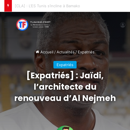
[CLA] : L’ES Tunis s’incline à Bamako
Menu
C
Accueil
/
Actualités
/
Expatriés
Expatriés
[Expatriés] : Jaïdi,
l’architecte du
renouveau d’Al Nejmeh