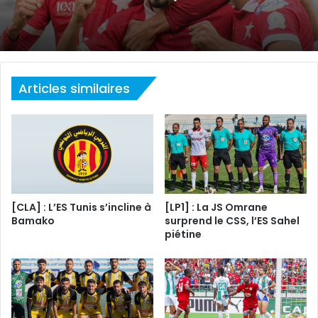
Articles similaires
[CLA] : L’ES Tunis s’incline à
[LP1] : La JS Omrane
Bamako
surprend le CSS, l’ES Sahel
piétine