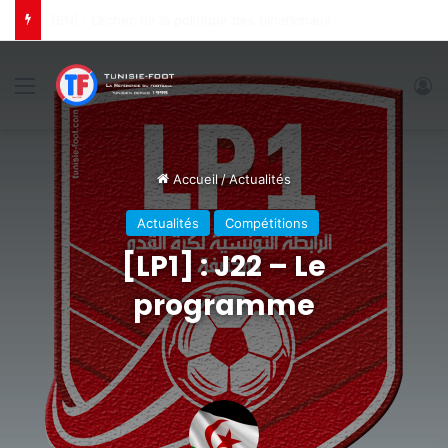
[CLA] : L’ES Tunis s’incline à Bamako
Menu
C
Accueil
/
Actualités
Actualités
Compétitions
[LP1] : J22 – Le
programme