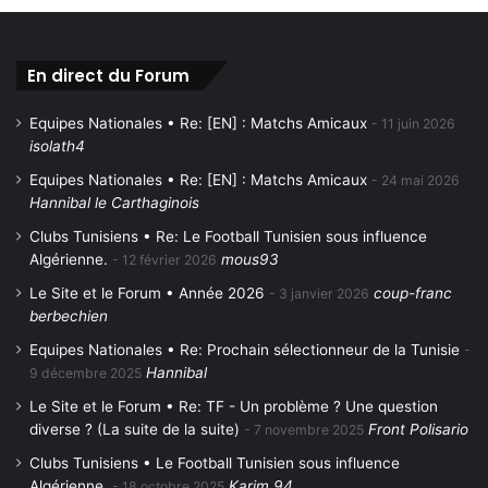
En direct du Forum
Equipes Nationales • Re: [EN] : Matchs Amicaux
11 juin 2026
isolath4
Equipes Nationales • Re: [EN] : Matchs Amicaux
24 mai 2026
Hannibal le Carthaginois
Clubs Tunisiens • Re: Le Football Tunisien sous influence
Algérienne.
mous93
12 février 2026
Le Site et le Forum • Année 2026
coup-franc
3 janvier 2026
berbechien
Equipes Nationales • Re: Prochain sélectionneur de la Tunisie
Hannibal
9 décembre 2025
Le Site et le Forum • Re: TF - Un problème ? Une question
diverse ? (La suite de la suite)
Front Polisario
7 novembre 2025
Clubs Tunisiens • Le Football Tunisien sous influence
Algérienne.
Karim 94
18 octobre 2025