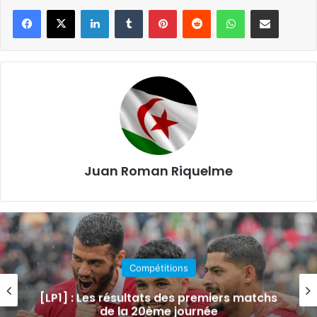
Linkedin
Tumblr
Pinterest
Reddit
WhatsApp
Partager par email
Juan Roman Riquelme
Compétitions
[LP1] : Les résultats des premiers matchs
de la 20ème journée