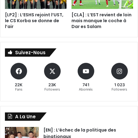
[LP2] : L’ESHS rejoint l’UST,
[CLA] : L’EST revient de loin
le CS Korba se donne de
mais manque le coche à
l’air
Dar es Salam
Suivez-Nous
22K
23K
741
1 023
Fans
Followers
Abonnés
Followers
A La Une
[EN] : L’échec de la politique des
binationaux