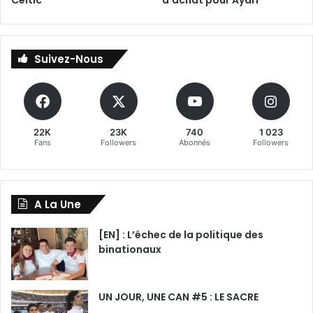
Celtic
d’achat pour Ayari
Suivez-Nous
22K
23K
740
1 023
Fans
Followers
Abonnés
Followers
A La Une
[EN] : L’échec de la politique des
binationaux
UN JOUR, UNE CAN #5 : LE SACRE