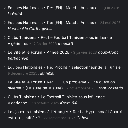
Equipes Nationales • Re: [EN] : Matchs Amicaux
11 juin 2026
isolath4
Equipes Nationales • Re: [EN] : Matchs Amicaux
24 mai 2026
Hannibal le Carthaginois
Clubs Tunisiens • Re: Le Football Tunisien sous influence
Algérienne.
mous93
12 février 2026
Le Site et le Forum • Année 2026
coup-franc
3 janvier 2026
berbechien
Equipes Nationales • Re: Prochain sélectionneur de la Tunisie
Hannibal
9 décembre 2025
Le Site et le Forum • Re: TF - Un problème ? Une question
diverse ? (La suite de la suite)
Front Polisario
7 novembre 2025
Clubs Tunisiens • Le Football Tunisien sous influence
Algérienne.
Karim 94
18 octobre 2025
Les joueurs tunisiens à l'étranger • Re: La Hype Ismaël Gharbi
est-elle justifiée ?
Gahwa
22 septembre 2025