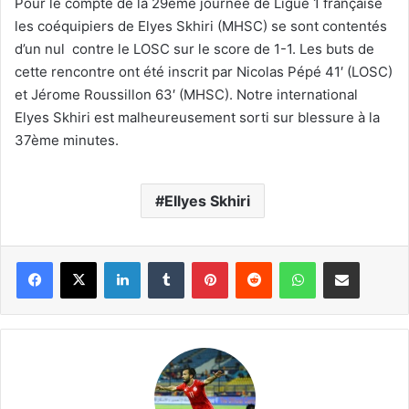
Pour le compte de la 29ème journée de Ligue 1 française
les coéquipiers de Elyes Skhiri (MHSC) se sont contentés
d’un nul contre le LOSC sur le score de 1-1. Les buts de
cette rencontre ont été inscrit par Nicolas Pépé 41′ (LOSC)
et Jérome Roussillon 63′ (MHSC). Notre international
Elyes Skhiri est malheureusement sorti sur blessure à la
37ème minutes.
Ellyes Skhiri
Linkedin
Tumblr
Pinterest
Reddit
WhatsApp
Partager par email