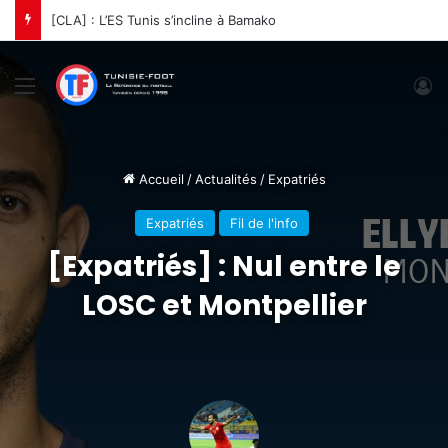
[CLA] : L’ES Tunis s’incline à Bamako
Menu
C
Accueil
/
Actualités
/
Expatriés
Expatriés
Fil de l'info
[Expatriés] : Nul entre le
LOSC et Montpellier