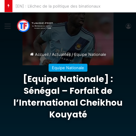
[CLA] : L’ES Tunis s’incline à Bamako
Menu
C
Accueil
/
Actualités
/
Equipe Nationale
Equipe Nationale
[Equipe Nationale] :
Sénégal – Forfait de
l’International Cheikhou
Kouyaté