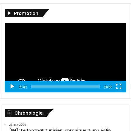
Promotion
Lecteur
vidéo
00:00
00:56
Chronologie
28 juin 2026
[EN] : Le football tunisien, chronique d’un déclin