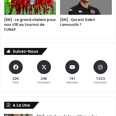
[EN] : Le grand chelem pour
[EN] : Qui est Sabri
nos U16 au tournoi de
Lamouchi ?
l’UNAF
Suivez-Nous
22K
23K
741
1 023
Fans
Followers
Abonnés
Followers
A La Une